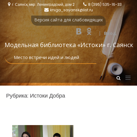
Перейти
г. Саянск, мкр. Ленинградский, дом 2
8 (395) 535-16-33
к
kniga_sayansk@list.ru
содержимому
Версия сайта для слабовидящих
|
Вход
Модельная библиотека «Истоки‎» г. Саянск
Место встречи идей и людей
Осн
Показать
форму
мен
поиска
для
Рубрика:
Истоки Добра
моб