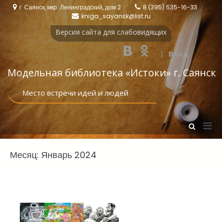
Перейти
г. Саянск, мкр. Ленинградский, дом 2
8 (395) 535-16-33
к
kniga_sayansk@list.ru
содержимому
Версия сайта для слабовидящих
|
Вход
Модельная библиотека «Истоки‎» г. Саянск
Место встречи идей и людей
Осн
Показать
форму
мен
поиска
для
Месяц:
Январь 2024
моб