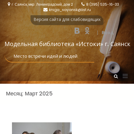
Перейти
г. Саянск, мкр. Ленинградский, дом 2
8 (395) 535-16-33
к
kniga_sayansk@list.ru
содержимому
Версия сайта для слабовидящих
|
Вход
Модельная библиотека «Истоки‎» г. Саянск
Место встречи идей и людей
Осн
Показать
форму
мен
поиска
для
Месяц:
Март 2025
моб