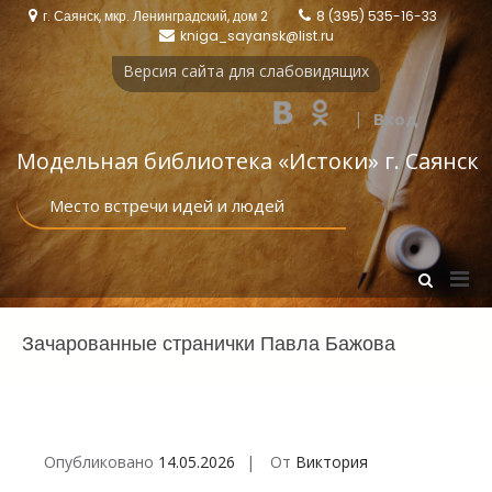
Перейти
г. Саянск, мкр. Ленинградский, дом 2
8 (395) 535-16-33
к
kniga_sayansk@list.ru
содержимому
Версия сайта для слабовидящих
|
Вход
Модельная библиотека «Истоки‎» г. Саянск
Место встречи идей и людей
Осн
Показать
форму
мен
поиска
для
Зачарованные странички Павла Бажова
моб
Опубликовано
14.05.2026
От
Виктория