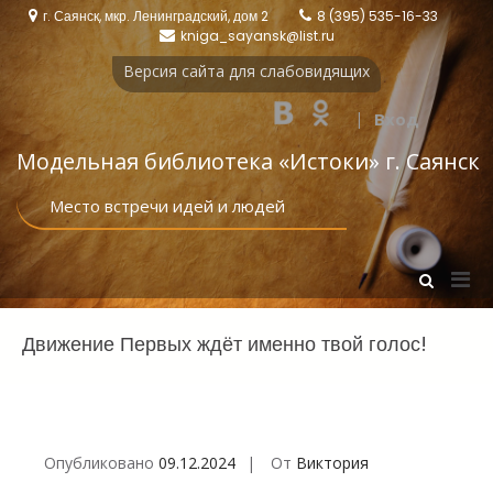
Перейти
г. Саянск, мкр. Ленинградский, дом 2
8 (395) 535-16-33
к
kniga_sayansk@list.ru
содержимому
Версия сайта для слабовидящих
|
Вход
Модельная библиотека «Истоки‎» г. Саянск
Место встречи идей и людей
Осн
Показать
форму
мен
поиска
для
Движение Первых ждёт именно твой голос!
моб
Опубликовано
09.12.2024
От
Виктория