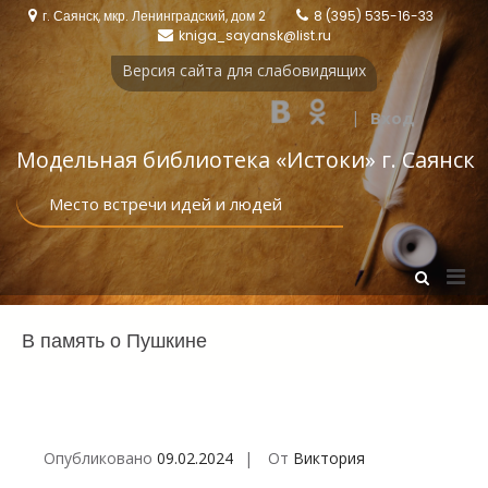
Перейти
г. Саянск, мкр. Ленинградский, дом 2
8 (395) 535-16-33
к
kniga_sayansk@list.ru
содержимому
Версия сайта для слабовидящих
|
Вход
Модельная библиотека «Истоки‎» г. Саянск
Место встречи идей и людей
Осн
Показать
форму
мен
поиска
для
В память о Пушкине
моб
Опубликовано
09.02.2024
От
Виктория