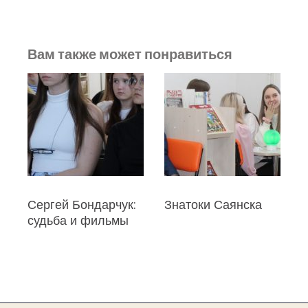
Вам также может понравиться
Сергей Бондарчук:
Знатоки Саянска
З
судьба и фильмы
«
к