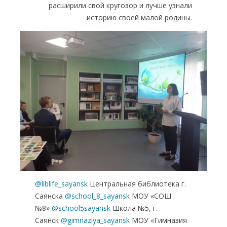
расширили свой кругозор и лучше узнали
историю своей малой родины.
@liblife_sayansk
Центральная библиотека г.
Саянска
@school_8_sayansk
МОУ «СОШ
№8»
@school5sayansk
Школа №5, г.
Саянск
@gimnaziya_sayansk
МОУ «Гимназия