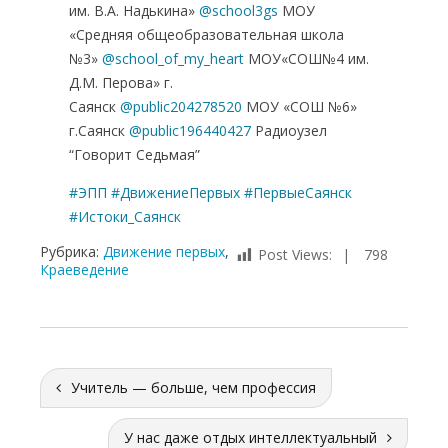
им. В.А. Надькина»
@school3gs
МОУ
«Средняя общеобразовательная школа
№3»
@school_of_my_heart
МОУ«СОШ№4 им.
Д.М. Перова» г.
Саянск
@public204278520
МОУ «СОШ №6»
г.Саянск
@public196440427
Радиоузел
“Говорит Седьмая”
#ЭПП
#ДвижениеПервых
#ПервыеСаянск
#Истоки_Саянск
Рубрика:
Движение первых
,
Post Views:
798
Краеведение
Учитель — больше, чем профессия
У нас даже отдых интеллектуальный