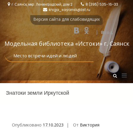
Перейти
г. Саянск, мкр. Ленинградский, дом 2
8 (395) 535-16-33
к
kniga_sayansk@list.ru
содержимому
Версия сайта для слабовидящих
|
Вход
Модельная библиотека «Истоки‎» г. Саянск
Место встречи идей и людей
Осн
Показать
форму
мен
поиска
для
Знатоки земли Иркутской
моб
Опубликовано
17.10.2023
От
Виктория