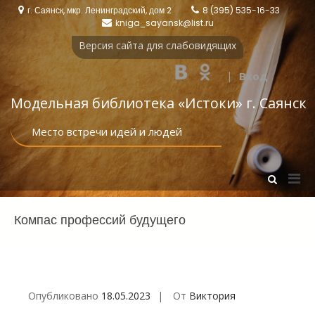
Перейти
г. Саянск, мкр. Ленинградский, дом 2
8 (395) 535-16-33
к
kniga_sayansk@list.ru
содержимому
Версия сайта для слабовидящих
|
Вход
Модельная библиотека «Истоки‎» г. Саянск
Место встречи идей и людей
Осн
Показать
форму
мен
поиска
для
Компас профессий будущего
моб
Опубликовано
18.05.2023
От
Виктория