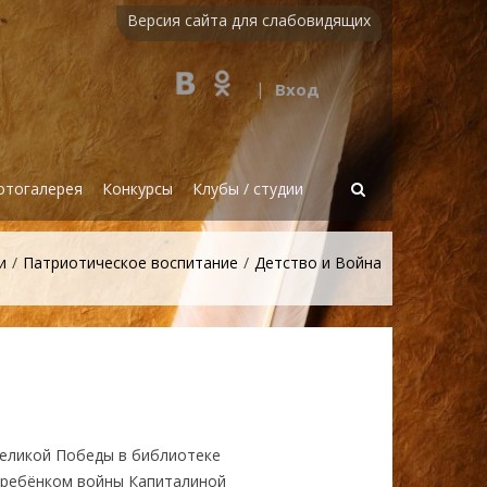
Версия сайта для слабовидящих
|
Вход
Показать
отогалерея
Конкурсы
Клубы / студии
форму
поиска
и
Патриотическое воспитание
Детство и Война
Великой Победы в библиотеке
с ребёнком войны Капиталиной