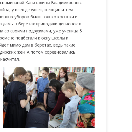
оспоминаний Капиталины Владимировны.
ойна, у всех девушек, женщин и тем
ловных уборов были только косынки и
 а дамы в беретах приводили девчонок в
на со своими подружками, уже ученица 5
еремене подбегали к окну школы и
йдёт мимо дам в беретах, ведь такие
дирских жён! А потом соревновались,
насчитал.