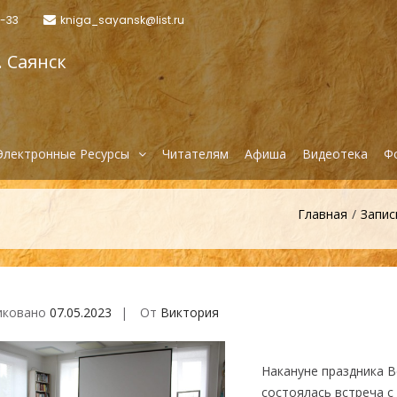
6-33
kniga_sayansk@list.ru
. Саянск
Электронные Ресурсы
Читателям
Афиша
Видеотека
Ф
Главная
Запис
иковано
07.05.2023
От
Виктория
вигация
Накануне праздника 
состоялась встреча 