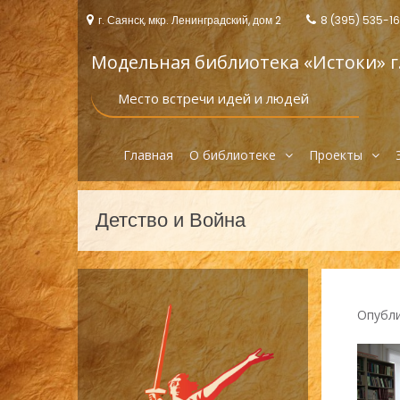
Перейти
г. Саянск, мкр. Ленинградский, дом 2
8 (395) 535-1
к
содержимому
Модельная библиотека «Истоки‎» г
Место встречи идей и людей
Главная
О библиотеке
Проекты
Детство и Война
Опубл
На
по