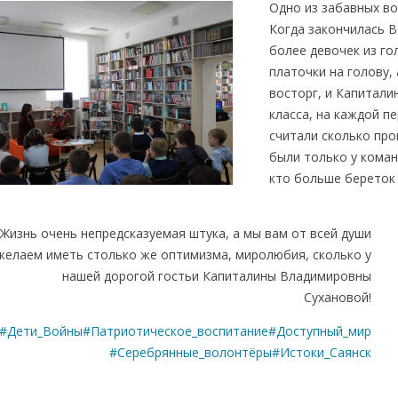
Одно из забавных в
Когда закончилась В
более девочек из го
платочки на голову,
восторг, и Капитали
класса, на каждой п
считали сколько про
были только у коман
кто больше береток 
Жизнь очень непредсказуемая штука, а мы вам от всей души
желаем иметь столько же оптимизма, миролюбия, сколько у
нашей дорогой гостьи Капиталины Владимировны
Сухановой!
#Дети_Войны
#Патриотическое_воспитание
#Доступный_мир
#Серебрянные_волонтёры
#Истоки_Саянск