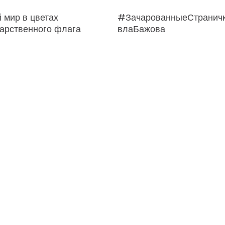
мьтесь: Константин
Между песней и судьбой
имов