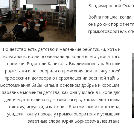
писям
Владимировной Сухан
Война пришла, когда 
она до сих пор отчёт
громкоговоритель оп
Но детство есть детство и маленькие ребятишки, хоть и
испугались, но не осознавали до конца всего ужаса того
времени. Родители Капиталы Владимировны работали
радистами и не говорили о происходящем, в силу своей
профессии и договора о неразглашении военной тайны.
Воспоминания бабы Капы, в основном добрые и хорошие:
забавные моменты детства, как она училась в школе для
девочек, как ездила в детский лагерь, как матушка шила
одежду, игрушки, и как они с братом шли из магазина,
увидели толпу народа у громкоговорителя и услышали
заветные слова Юрия Борисовича Левитана.