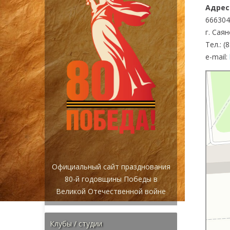
Адрес
666304
г. Сая
Тел.: (
e-mail:
Истоки
Библиот
Официальный сайт празднования
80-й годовщины Победы в
Великой Отечественной войне
Клубы / студии