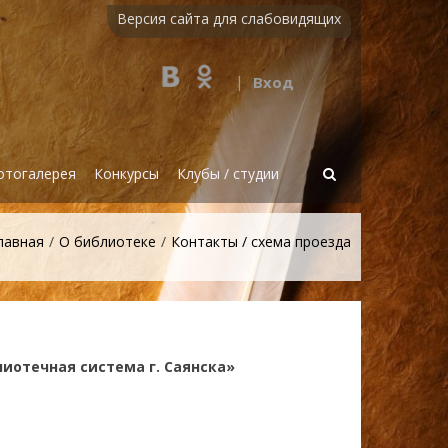
Версия сайта для слабовидящих
|
Вход
Показать
отогалерея
Конкурсы
Клубы / студии
форму
поиска
лавная
О библиотеке
Контакты / схема проезда
иотечная система г. Саянска»