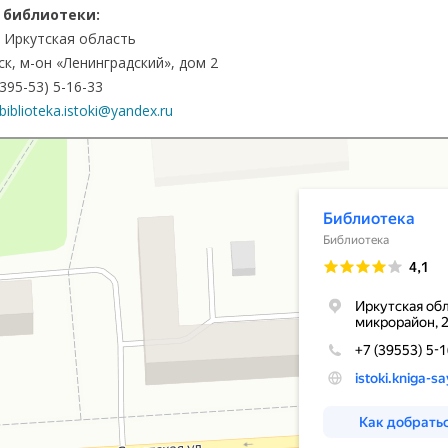
 библиотеки:
 Иркутская область
нск, м-он «Ленинградский», дом 2
8395-53) 5-16-33
biblioteka.istoki@yandex.ru
ека в Саянске