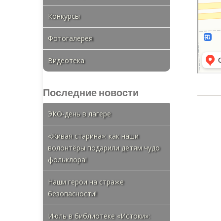
Конкурсы
Фотогалерея
Видеотека
Последние новости
ЭКО-день в лагере
«Живая старина»: как наши
волонтёры подарили детям чудо
фольклора!
Наши герои на страже
безопасности!
Июль в библиотеке «Истоки»: