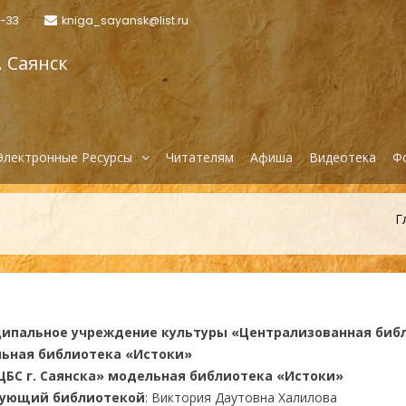
6-33
kniga_sayansk@list.ru
. Саянск
Электронные Ресурсы
Читателям
Афиша
Видеотека
Ф
Г
ипальное учреждение культуры «Централизованная библ
ьная библиотека «Истоки»
ЦБС г. Саянска» модельная библиотека «Истоки»
ующий библиотекой
: Виктория Даутовна Халилова