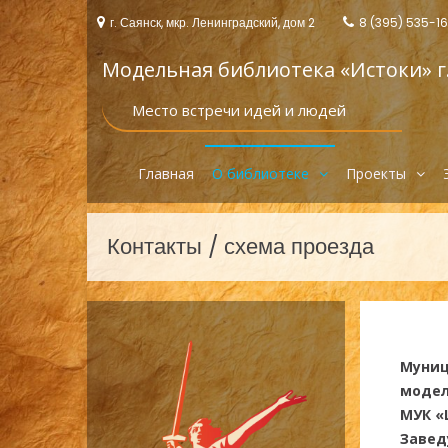
Перейти
г. Саянск, мкр. Ленинградский, дом 2
8 (395) 535-1
к
содержимому
Модельная библиотека «Истоки‎» г
Место встречи идей и людей
Главная
О библиотеке
Проекты
Контакты / схема проезда
Муниц
модел
МУК «
Завед