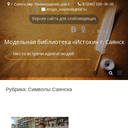
Перейти
г. Саянск, мкр. Ленинградский, дом 2
8 (395) 535-16-33
к
kniga_sayansk@list.ru
содержимому
Версия сайта для слабовидящих
|
Вход
Модельная библиотека «Истоки‎» г. Саянск
Место встречи идей и людей
Осн
Показать
форму
мен
поиска
для
Рубрика:
Символы Саянска
моб