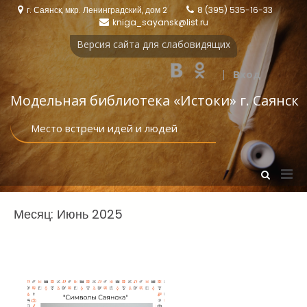
Перейти
г. Саянск, мкр. Ленинградский, дом 2
8 (395) 535-16-33
к
kniga_sayansk@list.ru
содержимому
Версия сайта для слабовидящих
|
Вход
Модельная библиотека «Истоки‎» г. Саянск
Место встречи идей и людей
Осн
Показать
форму
мен
поиска
для
Месяц:
Июнь 2025
моб