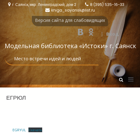
Перейти
г. Саянск, мкр. Ленинградский, дом 2
8 (395) 535-16-33
к
kniga_sayansk@list.ru
содержимому
Версия сайта для слабовидящих
|
Вход
Модельная библиотека «Истоки‎» г. Саянск
Место встречи идей и людей
Осн
Показать
форму
мен
поиска
для
ЕГРЮЛ
моб
EGRYUL
Скачать