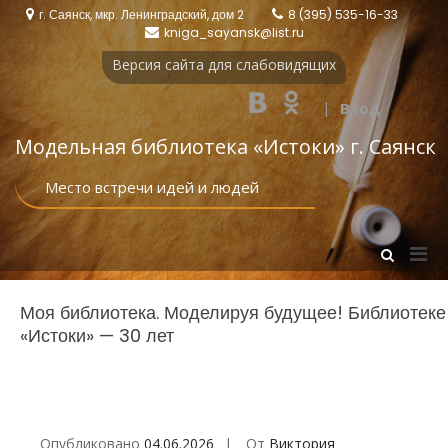
Перейти
г. Саянск, мкр. Ленинградский, дом 2
8 (395) 535-16-33
к
kniga_sayansk@list.ru
содержимому
Версия сайта для слабовидящих
|
Вход
Модельная библиотека «Истоки‎» г. Саянск
Место встречи идей и людей
Осн
Показать
форму
мен
поиска
для
Моя библиотека. Моделируя будущее! Библиотеке
моб
«Истоки» — 30 лет
Опубликовано
04.06.2026
От
Виктория